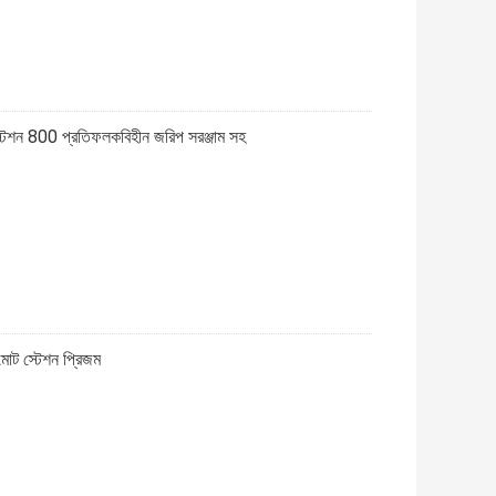
শন 800 প্রতিফলকবিহীন জরিপ সরঞ্জাম সহ
োট স্টেশন প্রিজম