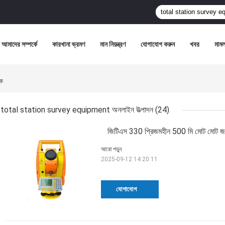
আমাদের সম্পর্কে
কারখানা ভ্রমণ
মান নিয়ন্ত্রণ
যোগাযোগ করুন
খবর
মামল
ক
total station survey equipment অনলাইন উত্পাদন
(24)
জিটিএস 330 প্রিজমহীন 500 মি মোট মোট জরিপ
আরো পড়ুন
2025-09-12 14:20:11
যোগাযোগ