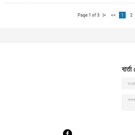
Page 1 of 3
|<
<<
1
2
বার্তা