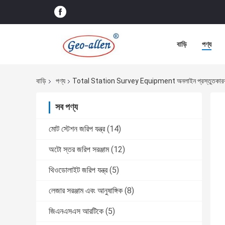
বাড়ি
পণ্য
বাড়ি
পণ্য
Total Station Survey Equipment অনলাইন প্রস্তুতকার
সব পণ্য
মোট স্টেশন জরিপ যন্ত্র
(14)
অটো স্তর জরিপ সরঞ্জাম
(12)
থিওডোলাইট জরিপ যন্ত্র
(5)
লেজার সরঞ্জাম এবং আনুষাঙ্গিক
(8)
জিএনএসএস আরটিকে
(5)