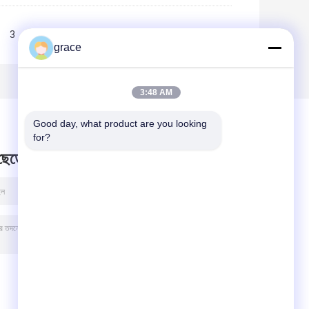
3
>>
>|
grace
3:48 AM
Good day, what product are you looking 
for?
 ছেড়ে