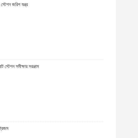
েশন জরিপ যন্ত্র
টেশন সমীক্ষার সরঞ্জাম
্রিজম