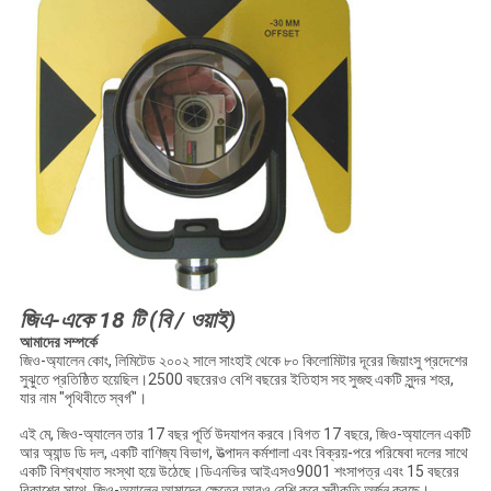
জিএ-একে 18 টি (বি / ওয়াই)
আমাদের সম্পর্কে
জিও-অ্যালেন কোং, লিমিটেড ২০০২ সালে সাংহাই থেকে ৮০ কিলোমিটার দূরের জিয়াংসু প্রদেশের
সুঝুতে প্রতিষ্ঠিত হয়েছিল।2500 বছরেরও বেশি বছরের ইতিহাস সহ সুজহু একটি সুন্দর শহর,
যার নাম "পৃথিবীতে স্বর্গ"।
এই মে, জিও-অ্যালেন তার 17 বছর পূর্তি উদযাপন করবে।বিগত 17 বছরে, জিও-অ্যালেন একটি
আর অ্যান্ড ডি দল, একটি বাণিজ্য বিভাগ, উত্পাদন কর্মশালা এবং বিক্রয়-পরে পরিষেবা দলের সাথে
একটি বিশ্বখ্যাত সংস্থা হয়ে উঠেছে।ডিএনভির আইএসও9001 শংসাপত্র এবং 15 বছরের
বিকাশের সাথে, জিও-অ্যালেন আমাদের ক্ষেত্রে আরও বেশি করে স্বীকৃতি অর্জন করছে।