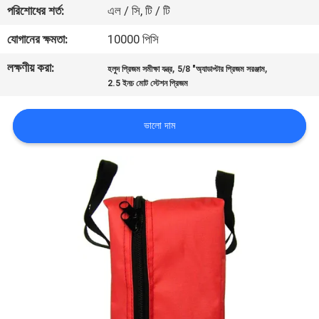
পরিশোধের শর্ত:
এল / সি, টি / টি
নিয়ন্ত্রণ
যোগানের ক্ষমতা:
10000 পিসি
যোগাযোগ
লক্ষণীয় করা:
,
,
হলুদ প্রিজম সমীক্ষা যন্ত্র
5/8 "অ্যাডাপ্টার প্রিজম সরঞ্জাম
করুন
2.5 ইনচ মোট স্টেশন প্রিজম
ভালো দাম
খবর
মামলা
সাইট
ম্যাপ
PRIVACY