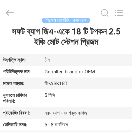
2025
GEO-
ALLEN
CO.,LTD..
All
প্রিজম সার্ভেয়িং এক্সেসরিজ
Rights
Reserved.
সফট ব্যাগ জিএ-একে 18 টি টপকন 2.5
বাড়ি
ইঞ্চি মোট স্টেশন প্রিজম
পণ্য
উৎপত্তি স্থল:
চীন
আমাদের
পরিচিতিমুলক নাম:
Geoallen brand or OEM
সম্পর্কে
মডেল নম্বার:
জি-ASK18T
ন্যূনতম চাহিদার
5 পিসি
কারখানা
পরিমাণ:
ভ্রমণ
প্যাকেজিং বিবরণ:
নরম ব্যাগ এবং শক্ত কাগজ
ডেলিভারি সময়:
5 · 8 কার্যদিবস
মান