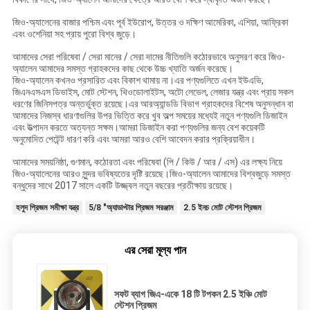
জিও-অ্যালেনের বাজার পশ্চিম এবং পূর্ব ইউরোপ, উত্তর ও দক্ষিণ আমেরিকা, এশিয়া, আফ্রিকা
এবং ওশেনিয়া সহ প্রায় পুরো বিশ্ব জুড়ে।
আমাদের সেরা পরিষেবা / সেরা মানের / সেরা দামের নীতিগুলি কঠোরভাবে অনুসরণ করে জিও-
অ্যালেন আমাদের সমস্ত গ্রাহকদের কাছ থেকে উচ্চ খ্যাতি অর্জন করেছে।
জিও-অ্যালেন কখনও প্রসারিত এবং বিকাশ থামায় না।এর পণ্যগুলিতে এখন ইউএভি,
জিএনএসএস ডিভাইস, মোট স্টেশন, থিওডোলাইটস, অটো লেভেল, লেজার যন্ত্র এবং প্রায় সকল
ধরণের জিনিসপত্র অন্তর্ভুক্ত রয়েছে।এর আরঅ্যান্ডডি বিভাগ গ্রাহকদের বিশেষ অনুসন্ধান বা
আমাদের নিজস্ব ধারণাগুলির উপর ভিত্তি করে খুব অল্প সময়ের মধ্যেই নতুন পণ্যগুলি ডিজাইন
এবং উত্পাদন করতে অত্যন্ত সক্ষম।আমরা ডিজাইন করা পণ্যগুলির জন্য বেশ কয়েকটি
অনুমোদিত পেটেন্ট ধারণ করি এবং আমরা আরও বেশি আবেদন করার প্রক্রিয়াধীন।
আমাদের সময়নিষ্ঠা, গুণমান, কঠোরতা এবং পরিষেবা (পি / কিউ / আর / এস) এর লক্ষ্য নিয়ে
জিও-অ্যালেনের আরও সুন্দর ভবিষ্যতের দৃষ্টি রয়েছে।জিও-অ্যালেন আমাদের বিশ্বজুড়ে সমস্ত
বন্ধুদের সাথে 2017 সালে একটি উজ্জ্বল নতুন বছরের প্রতীক্ষায় রয়েছে।
হলুদ প্রিজম সমীক্ষা যন্ত্র
5/8 "অ্যাডাপ্টার প্রিজম সরঞ্জাম
2.5 ইনচ মোট স্টেশন প্রিজম
এর সেরা মূল্য পান
সফট ব্যাগ জিএ-একে 18 টি টপকন 2.5 ইঞ্চি মোট
স্টেশন প্রিজম