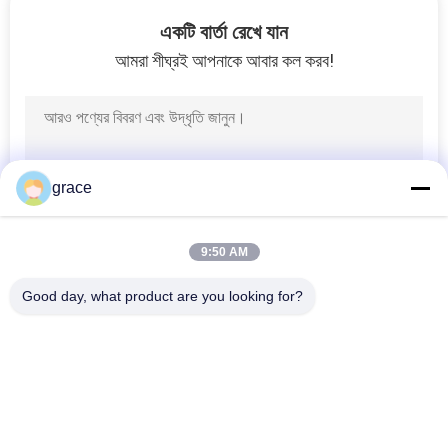
নিয়ন্ত্রণ
একটি বার্তা রেখে যান
আমরা শীঘ্রই আপনাকে আবার কল করব!
যোগাযোগ
6
করুন
থিওডোলাইট জরিপ যন্ত্র
খবর
grace
মামলা
9:50 AM
Good day, what product are you looking for?
9
সাইট
সব
লেজার সরঞ্জাম এবং
ম্যাপ
আনুষাঙ্গিক
মোট স্টেশন জরিপ যন্ত্র
অটো স্তর জরিপ সরঞ্জাম
PRIVACY