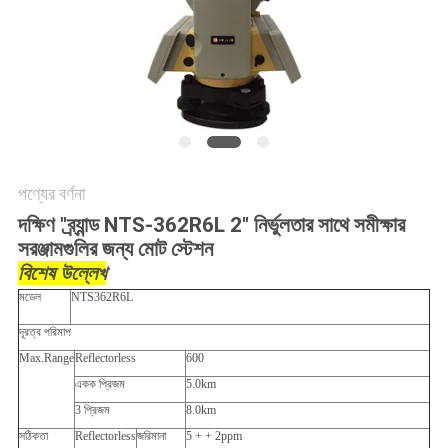
POLICY
পণ্যের বর্ণনা
দক্ষিণ "ব্র্যান্ড NTS-362R6L 2" নির্ভুলতার সাথে সমীক্ষার
সরঞ্জামগুলির জন্য মোট স্টেশন
বিশেষ উল্লেখ
মডেল
NTS362R6L
দূরত্ব পরিমাপ
Max.Range
Reflectorless
600
একক প্রিজম
5.0km
3 প্রিজম
8.0km
সঠিকতা
Reflectorless
জরিমানা
5 + + 2ppm