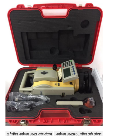
2 "দক্ষিণ এনটিএস 362r মোট স্টেশন
এনটিএস 362R6L দক্ষিণ মোট স্টেশন