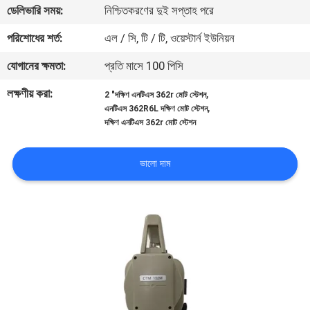
ডেলিভারি সময়:
নিশ্চিতকরণের দুই সপ্তাহ পরে
নিয়ন্ত্রণ
পরিশোধের শর্ত:
এল / সি, টি / টি, ওয়েস্টার্ন ইউনিয়ন
যোগাযোগ
যোগানের ক্ষমতা:
প্রতি মাসে 100 পিসি
করুন
লক্ষণীয় করা:
,
2 "দক্ষিণ এনটিএস 362r মোট স্টেশন
,
এনটিএস 362R6L দক্ষিণ মোট স্টেশন
দক্ষিণ এনটিএস 362r মোট স্টেশন
খবর
ভালো দাম
মামলা
সাইট
ম্যাপ
PRIVACY