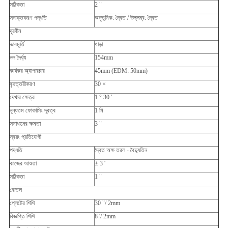
সঠিকতা
2 "
সনাক্তকরণ পদ্ধতি
অনুভূমিক: দ্বৈত / উল্লম্ব: দ্বৈত
দূরবীন
ভাবমূর্তি
খাড়া
নল দৈর্ঘ্য
154mm
কার্যকর অ্যাপারচার
45mm (EDM: 50mm)
বৃহত্তরীকরণ
30 ×
দেখার ক্ষেত্র
1 ° 30 '
নূন্যতম ফোকাসিং দূরত্ব
1 মি
সমাধানের ক্ষমতা
3 "
স্বয়ং প্রতিযোগী
পদ্ধতি
দ্বৈত অক্ষ তরল - বৈদ্যুতিন
কাজের আওতা
± 3 '
সঠিকতা
1 "
বোতল
প্লেটের শিশি
30 "/ 2mm
বিজ্ঞপ্তি শিশি
8 '/ 2mm