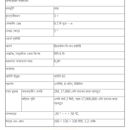
অপটিক্যাল প্লামমেট
ভাবমূর্তি
খাড়া
বৃহত্তরীকরণ
3 ×
ফোকাসিং রেঞ্জ
0.5 মি দূরে ~ ∞
দেখার ক্ষেত্র
5 °
বোর্ডে ব্যাটারি
আদর্শ
রিচার্জেবল লি-অন ব্যাটারি
ভোল্টেজ, বৈদ্যুতিক একক বিশেষ
ডিসি 6 ভি
ক্রমাগত অপারেশন সময়
8 ঘন্টা
অন্যান্য
আইপি স্ট্যান্ড
আইপি 65
প্রদর্শন
এলসিডি, 6 লাইন, ডিজিটাল
তথ্য ভান্ডার
অভ্যন্তরীণ মেমরি
2M, 17,000 ডেটা ব্লকের জন্য প্রস্তুত
বাহ্যিক স্মৃতি
এসডি কার্ড 2 জিবি, প্রায় 17,000,000 ডেটা ব্লকের জন্য
প্রস্তুত
তাপমাত্রা
-20 ° ~ + + 50 ℃
মাত্রা এবং ওজন
160 × 150 × 330 মিমি, 5.2 কেজি