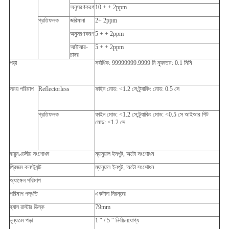
অনুসরণকরণ
10 + + 2ppm
প্রতিফলক
জরিমানা
2+ 2ppm
অনুসরণকরণ
5 + + 2ppm
আইআর-
5 + + 2ppm
চাদর
পড়া
সর্বাধিক: 99999999.9999 মি ন্যূনতম: 0.1 মিমি
সময় পরিমাপ
Reflectorless
ফাইন মোড: <1.2 সে;ট্র্যাকিং মোড: 0.5 সে
প্রতিফলক
ফাইন মোড: <1.2 সে;ট্র্যাকিং মোড: <0.5 সে আইআর শিট
মোড: <1.2 সে
বায়ুমণ্ডলীয় সংশোধন
ম্যানুয়াল ইনপুট, অটো সংশোধন
প্রিজম কনস্ট্যান্ট
ম্যানুয়াল ইনপুট, অটো সংশোধন
অ্যাঙ্গেল পরিমাপ
পরিমাপ পদ্ধতি
একটানা নিরন্তর
ব্যাস রাস্টার ডিস্ক
79mm
নূন্যতম পড়া
1 ″ / 5 ″ নির্বাচনযোগ্য