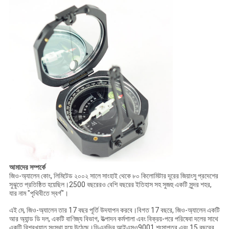
আমাদের সম্পর্কে
জিও-অ্যালেন কোং, লিমিটেড ২০০২ সালে সাংহাই থেকে ৮০ কিলোমিটার দূরের জিয়াংসু প্রদেশের
সুঝুতে প্রতিষ্ঠিত হয়েছিল।2500 বছরেরও বেশি বছরের ইতিহাস সহ সুজহু একটি সুন্দর শহর,
যার নাম "পৃথিবীতে স্বর্গ"।
এই মে, জিও-অ্যালেন তার 17 বছর পূর্তি উদযাপন করবে।বিগত 17 বছরে, জিও-অ্যালেন একটি
আর অ্যান্ড ডি দল, একটি বাণিজ্য বিভাগ, উত্পাদন কর্মশালা এবং বিক্রয়-পরে পরিষেবা দলের সাথে
একটি বিশ্বখ্যাত সংস্থা হয়ে উঠেছে।ডিএনভির আইএসও9001 শংসাপত্র এবং 15 বছরের