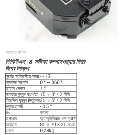
POLICY
পণ্যের বর্ণনা
ডিকিউএল -8 সমীক্ষা কম্পাসওয়্যার মিরর
বিশেষ উল্লেখ
সূর্যের স্যাঁতসেঁতে সময়
<-15
স্নাতক সার্কেল
0 ° ~ 360 °
ডায়াল স্কেল
1 °
নলাকার বুদ্বুদ যথার্থতা
15 '± 3' / 2 মিমি
বিজ্ঞপ্তি বুদবুদ নির্ভুলতা
30 '± 5' / 2 মিমি
পড়ার ত্রুটি
≤0.5 °
রঙ
কালো
উপাদান
অ্যালুমিনিয়াম খাদ ক্রাস্ট
আয়তন
80 × 70 × 35 mm
ওজন
0.24kg