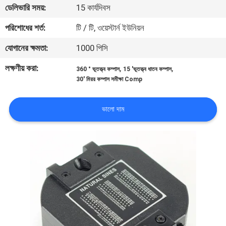
ডেলিভারি সময়:
15 কার্যদিবস
নিয়ন্ত্রণ
পরিশোধের শর্ত:
টি / টি, ওয়েস্টার্ন ইউনিয়ন
যোগাযোগ
যোগানের ক্ষমতা:
1000 পিসি
করুন
লক্ষণীয় করা:
,
,
360 ° ভূতত্ত্ব কম্পাস
15 'ভূতত্ত্ব ধাতব কম্পাস
30' মিরর কম্পাস সমীক্ষা Comp
খবর
ভালো দাম
মামলা
সাইট
ম্যাপ
PRIVACY