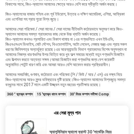
বিকাশের সাথে, জিও-অ্যালেন আমাদের ক্ষেত্রে আরও বেশি করে স্বীকৃতি অর্জন করছে।
জিও-অ্যালেনের বাজার পশ্চিম এবং পূর্ব ইউরোপ, উত্তর ও দক্ষিণ আমেরিকা, এশিয়া, আফ্রিকা
এবং ওশেনিয়া সহ প্রায় পুরো বিশ্ব জুড়ে।
আমাদের সেরা পরিষেবা / সেরা মানের / সেরা দামের নীতিগুলি কঠোরভাবে অনুসরণ করে জিও-
অ্যালেন আমাদের সমস্ত গ্রাহকদের কাছ থেকে উচ্চ খ্যাতি অর্জন করেছে।
জিও-অ্যালেন কখনও প্রসারিত এবং বিকাশ থামায় না।এর পণ্যগুলিতে এখন ইউএভি,
জিএনএসএস ডিভাইস, মোট স্টেশন, থিওডোলাইটস, অটো লেভেল, লেজার যন্ত্র এবং প্রায় সকল
ধরণের জিনিসপত্র অন্তর্ভুক্ত রয়েছে।এর আরঅ্যান্ডডি বিভাগ গ্রাহকদের বিশেষ অনুসন্ধান বা
আমাদের নিজস্ব ধারণাগুলির উপর ভিত্তি করে খুব অল্প সময়ের মধ্যেই নতুন পণ্যগুলি ডিজাইন
এবং উত্পাদন করতে অত্যন্ত সক্ষম।আমরা ডিজাইন করা পণ্যগুলির জন্য বেশ কয়েকটি
অনুমোদিত পেটেন্ট ধারণ করি এবং আমরা আরও বেশি আবেদন করার প্রক্রিয়াধীন।
আমাদের সময়নিষ্ঠা, গুণমান, কঠোরতা এবং পরিষেবা (পি / কিউ / আর / এস) এর লক্ষ্য নিয়ে
জিও-অ্যালেনের আরও সুন্দর ভবিষ্যতের দৃষ্টি রয়েছে।জিও-অ্যালেন আমাদের বিশ্বজুড়ে সমস্ত
বন্ধুদের সাথে 2017 সালে একটি উজ্জ্বল নতুন বছরের প্রতীক্ষায় রয়েছে।
360 ° ভূতত্ত্ব কম্পাস
15 'ভূতত্ত্ব ধাতব কম্পাস
30' মিরর কম্পাস সমীক্ষা Comp
এর সেরা মূল্য পান
অ্যালুমিনিয়াম অ্যালো ক্রাস্ট 30 'সার্ভেয়িং মিরর