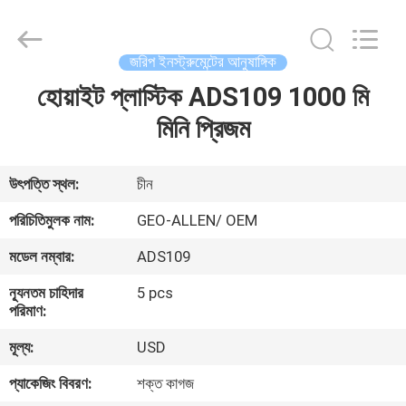
2025
GEO-
ALLEN
CO.,LTD..
All
জরিপ ইনস্ট্রুমেন্টের আনুষাঙ্গিক
Rights
Reserved.
হোয়াইট প্লাস্টিক ADS109 1000 মি
বাড়ি
মিনি প্রিজম
পণ্য
উৎপত্তি স্থল:
চীন
আমাদের
পরিচিতিমুলক নাম:
GEO-ALLEN/ OEM
সম্পর্কে
মডেল নম্বার:
ADS109
ন্যূনতম চাহিদার
5 pcs
কারখানা
পরিমাণ:
ভ্রমণ
মূল্য:
USD
প্যাকেজিং বিবরণ:
শক্ত কাগজ
মান