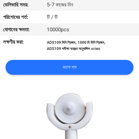
ডেলিভারি সময়:
5-7 কাজের দিন
নিয়ন্ত্রণ
পরিশোধের শর্ত:
টি / টি
যোগাযোগ
যোগানের ক্ষমতা:
10000pcs
করুন
লক্ষণীয় করা:
,
,
ADS109 মিনি প্রিজম
1000 মি মিনি প্রিজম
ADS109 সমীক্ষা যন্ত্রের আনুষাঙ্গিক ories
খবর
ভালো দাম
মামলা
সাইট
ম্যাপ
PRIVACY