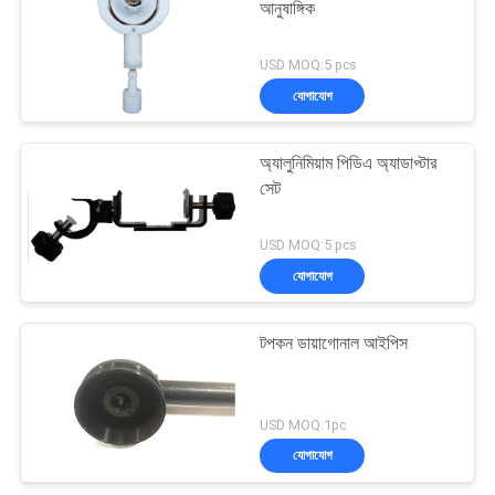
আনুষাঙ্গিক
USD MOQ:5 pcs
যোগাযোগ
অ্যালুনিমিয়াম পিডিএ অ্যাডাপ্টার
সেট
USD MOQ:5 pcs
যোগাযোগ
টপকন ডায়াগোনাল আইপিস
USD MOQ:1pc
যোগাযোগ