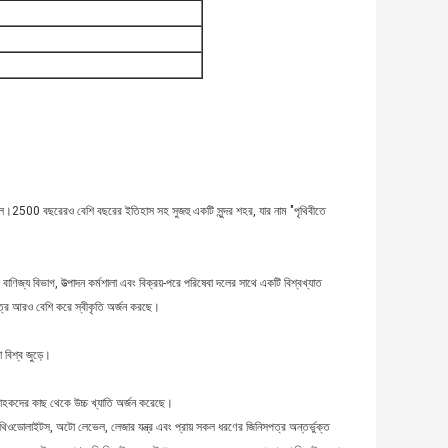
েছিল।2500 বছরেরও বেশি বছরের ইতিহাস সহ সুজহু একটি সুন্দর শহর, যার নাম "পৃথিবীতে
িজ্য বিভাগ, উত্পাদন কর্মশালা এবং বিক্রয়-পরে পরিষেবা দলের সাথে একটি বিশ্বখ্যাত
রে আরও বেশি করে স্বীকৃতি অর্জন করছে।
 বিশ্ব জুড়ে।
াহকদের কাছ থেকে উচ্চ খ্যাতি অর্জন করেছে।
ওডোলাইটস, অটো লেভেল, লেজার যন্ত্র এবং প্রায় সকল ধরণের জিনিসপত্র অন্তর্ভুক্ত