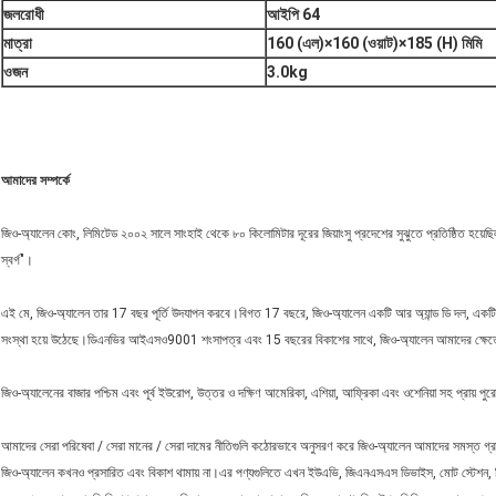
জলরোধী
আইপি 64
মাত্রা
160 (এল)
×
160 (ওয়াট)
×
185 (H) মিমি
ওজন
3.0kg
আমাদের সম্পর্কে
জিও-অ্যালেন কোং, লিমিটেড ২০০২ সালে সাংহাই থেকে ৮০ কিলোমিটার দূরের জিয়াংসু প্রদেশের সুঝুতে প্রতিষ্ঠিত হয়
স্বর্গ"।
এই মে, জিও-অ্যালেন তার 17 বছর পূর্তি উদযাপন করবে।বিগত 17 বছরে, জিও-অ্যালেন একটি আর অ্যান্ড ডি দল, একটি বাণ
সংস্থা হয়ে উঠেছে।ডিএনভির আইএসও9001 শংসাপত্র এবং 15 বছরের বিকাশের সাথে, জিও-অ্যালেন আমাদের ক্ষেত্
জিও-অ্যালেনের বাজার পশ্চিম এবং পূর্ব ইউরোপ, উত্তর ও দক্ষিণ আমেরিকা, এশিয়া, আফ্রিকা এবং ওশেনিয়া সহ প্রায় পুরো
আমাদের সেরা পরিষেবা / সেরা মানের / সেরা দামের নীতিগুলি কঠোরভাবে অনুসরণ করে জিও-অ্যালেন আমাদের সমস্ত গ্র
জিও-অ্যালেন কখনও প্রসারিত এবং বিকাশ থামায় না।এর পণ্যগুলিতে এখন ইউএভি, জিএনএসএস ডিভাইস, মোট স্টেশন, থি