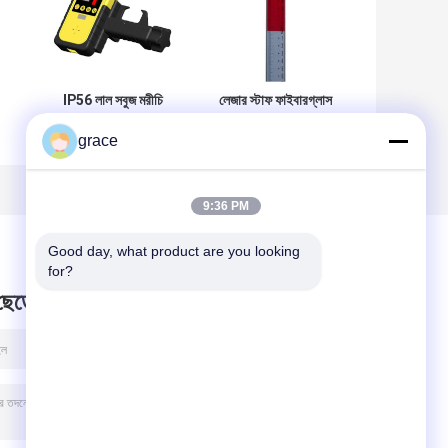
IP56 লাল সবুজ মরীচি
লেজার স্টাফ ফাইবারগ্লাস
FRD400 লেজার
লেজার সরঞ্জাম এবং
grace
সনাক্তকারী
আনুষাঙ্গিক
9:36 PM
Good day, what product are you looking 
for?
 ছেড়ে