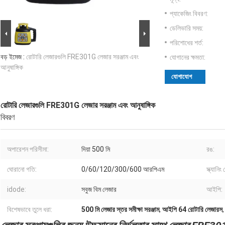
প্যাকেজিং বিবরণ:
ডেলিভারি সময়:
পরিশোধের শর্ত:
বড় ইমেজ :
রোটারি লেজারগুলি FRE301G লেজার সরঞ্জাম এবং
যোগানের ক্ষমতা:
আনুষাঙ্গিক
যোগাযোগ
রোটারি লেজারগুলি FRE301G লেজার সরঞ্জাম এবং আনুষাঙ্গিক
বিবরণ
অপারেশন পরিসীমা:
দিয়া 500 মি
রঙ:
ঘোরানো গতি:
0/60/120/300/600 আরপিএম
স্ক্যানিং
idode:
সবুজ বিম লেজার
আইপি:
বিশেষভাবে তুলে ধরা:
500 মি লেজার স্তর সমীক্ষা সরঞ্জাম
,
আইপি 64 রোটারি লেজারস