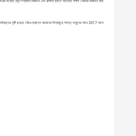
সময়ের মধ্যেই নতুন পণ্যগুলি ডিজাইন এবং উত্পাদন করতে অত্যন্ত সক্ষম।আমরা ডিজাইন করা
ভবিষ্যতের দৃষ্টি রয়েছে।জিও-অ্যালেন আমাদের বিশ্বজুড়ে সমস্ত বন্ধুদের সাথে 2017 সালে