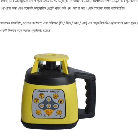
রয়েছে।এর আরঅ্যান্ডডি বিভাগ গ্রাহকদের বিশেষ অনুসন্ধান বা আমাদের নিজস্ব ধারণাগুলির উপর ভিত্তি করে খুব অল্প 
পণ্যগুলির জন্য বেশ কয়েকটি অনুমোদিত পেটেন্ট ধারণ করি এবং আমরা আরও বেশি আবেদন করার প্রক্রিয়াধীন।
আমাদের সময়নিষ্ঠা, গুণমান, কঠোরতা এবং পরিষেবা (পি / কিউ / আর / এস) এর লক্ষ্য নিয়ে জিও-অ্যালেনের আরও সুন্দর 
একটি উজ্জ্বল নতুন বছরের প্রতীক্ষায় রয়েছে।