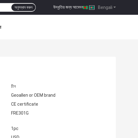
উদ্ধৃতির জন্য আবেদন
|
Bengali
অনুসন্ধান করুন
া
চীন
Geoallen or OEM brand
CE certificate
FRE301G
1pc
USD