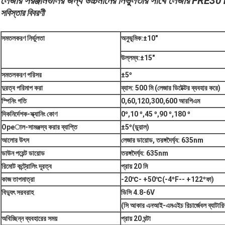
লেজার সরঞ্জামগুলির জন্য উচ্চমানের নির্ভুলতার সাথে লেজার FRE30
সবিস্তার বিবরণী
সমতলকরণ নির্ভুলতা
অনুভূমিক:
±
10
"
উল্লম্ব:
±
15
"
সমতলকরণ পরিসর
±
5
º
দুরত্ব পরিমাপ করা
ব্যাস: 500 মি (লেজার ডিটেক্টর ব্যবহার করে)
স্পিনিং গতি
0
,
60
,
120
,
300
,
600 আরপিএম
দিকনির্দেশক-স্ক্যানিং কোণ
0
º,
10
º,
45
º,
90
º,
180
º
Opeাল-সামঞ্জস্য করার ব্যাপ্তি
±
5
º
(ডুয়াল)
আলোর উৎস
লেজার ডায়োড, তরঙ্গদৈর্ঘ্য: 635nm
ডাউন পয়েন্ট ডায়োড
তরঙ্গদৈর্ঘ্য: 635nm
রিমোট কন্ট্রোলিং দূরত্ব
প্রায় 20 মি
কাজ তাপমাত্রা
-20
℃
- +50
℃
(-4
º
F-- +122
º
ফা)
বিদ্যুৎ সরবরাহ
ডিসি 4.8-6V
(সি আকার এনআই-এমএইচ রিচার্জেবল ব্যাটারির
অবিচ্ছিন্ন ব্যবহারের সময়
প্রায় 20 ঘন্টা