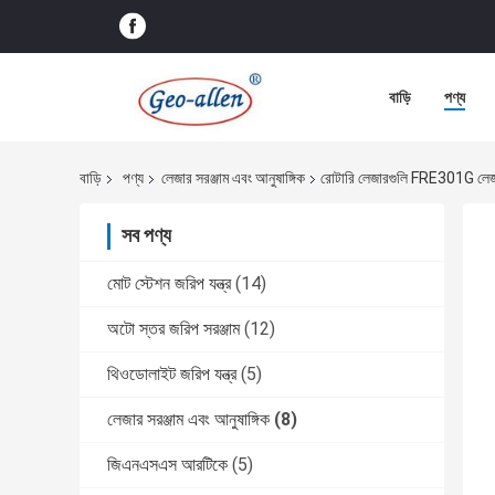
বাড়ি
পণ্য
বাড়ি
পণ্য
লেজার সরঞ্জাম এবং আনুষাঙ্গিক
রোটারি লেজারগুলি FRE301G লেজার
সব পণ্য
মোট স্টেশন জরিপ যন্ত্র
(14)
অটো স্তর জরিপ সরঞ্জাম
(12)
থিওডোলাইট জরিপ যন্ত্র
(5)
লেজার সরঞ্জাম এবং আনুষাঙ্গিক
(8)
জিএনএসএস আরটিকে
(5)