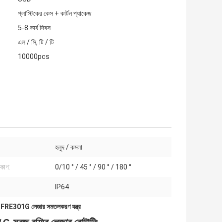
প্লাস্টিকের কেস + কার্টন প্যাকেজ
5-8 কার্য দিবস
এল / সি, টি / টি
10000pcs
হলুদ / কমলা
 কোণ:
0/10 ° / 45 ° / 90 ° / 180 °
IP64
,
FRE301G লেজার সমতলকরণ যন্ত্র