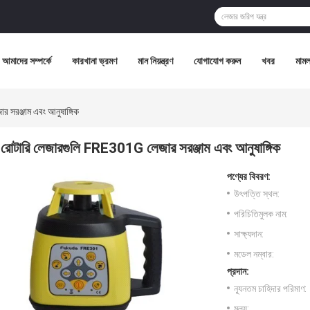
আমাদের সম্পর্কে
কারখানা ভ্রমণ
মান নিয়ন্ত্রণ
যোগাযোগ করুন
খবর
মামল
 সরঞ্জাম এবং আনুষাঙ্গিক
রোটারি লেজারগুলি FRE301G লেজার সরঞ্জাম এবং আনুষাঙ্গিক
পণ্যের বিবরণ:
উৎপত্তি স্থল:
পরিচিতিমুলক নাম:
সাক্ষ্যদান:
মডেল নম্বার:
প্রদান:
ন্যূনতম চাহিদার পরিমাণ:
মূল্য: