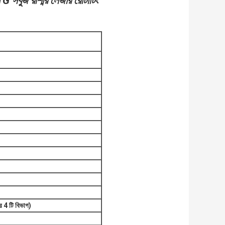
1G সবুজ রশ্মির লেজার রোটাটিং
 4 টি বিভাগ)