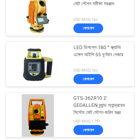
মোট স্টেশন সমীক্ষা সরঞ্জাম
USD MOQ:1pc
যোগাযোগ
LED ডিসপ্লে 180 ° স্ক্যানিং
এঙ্গেল আইপি 55 ঘূর্ণমান লেজার
USD MOQ:1pc
যোগাযোগ
GTS-362R10 2'
GEOALLEN ব্র্যান্ড অ্যান্ড্রয়েড
সিস্টেম মোট স্টেশন জরিপ যন্ত্র
USD MOQ:1 পিসি
যোগাযোগ