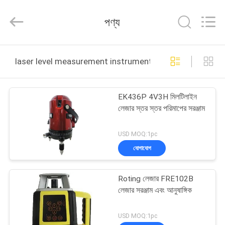
2025
GEO-
ALLEN
পণ্য
CO.,LTD..
All
Rights
Reserved.
বাড়ি
laser level measurement instruments অনলাইন উত্পাদন
পণ্য
EK436P 4V3H মিলটিলাইন
লেজার স্তর স্তর পরিমাপের সরঞ্জাম
আমাদের
সম্পর্কে
USD MOQ:1pc
যোগাযোগ
কারখানা
Roting লেজার FRE102B
ভ্রমণ
লেজার সরঞ্জাম এবং আনুষাঙ্গিক
মান
USD MOQ:1pc