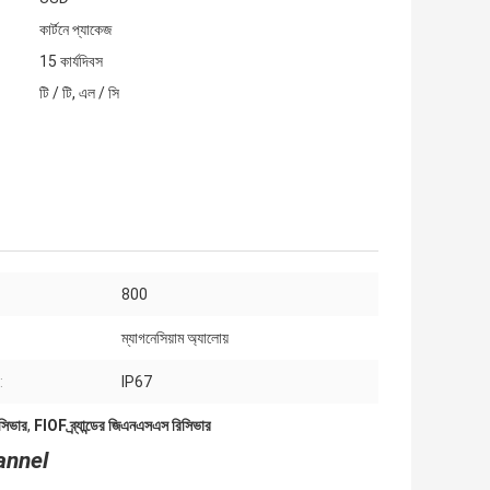
কার্টনে প্যাকেজ
15 কার্যদিবস
টি / টি, এল / সি
800
ম্যাগনেসিয়াম অ্যালোয়
:
IP67
িসিভার
,
FIOF ব্র্যান্ডের জিএনএসএস রিসিভার
hannel