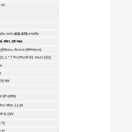
 হার
েডিও সমর্থন
410-470
মেগাহার্টজ
 দক্ষিণ, হাই লক্ষ্য
ব্লুসিডিএমএ, জিএসএম (জিপিআরএস)
স 232), 1 * 7 পিন (ইউএসবি 81 আরএস 232)
াম
ো
76 মিমি
 দুটি ব্যাটারি)
কে সমীক্ষা: 12 ঘন্টা
 ডিসি 9-18V
5 ℃
0 ℃