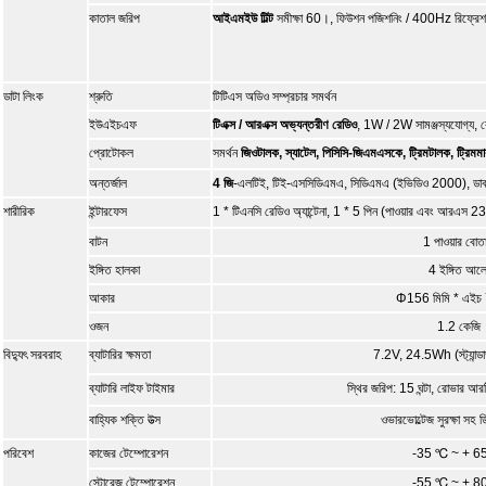
কাতাল জরিপ
আইএমইউ টিল্ট
সমীক্ষা 60।, ফিউশন পজিশনিং / 400Hz রিফ্রেশ
ডাটা লিংক
শ্রুতি
টিটিএস অডিও সম্প্রচার সমর্থন
ইউএইচএফ
টিএক্স / আরএক্স অভ্যন্তরীণ রেডিও
, 1W / 2W সামঞ্জস্যযোগ্য, র
প্রোটোকল
সমর্থন
জিওটালক, স্যাটেল, পিসিসি-জিএমএসকে, ট্রিমটালক, ট্রিমমার্ক,
অন্তর্জাল
4 জি
-এলটিই, টিই-এসসিডিএমএ, সিডিএমএ (ইভিডিও 2000), ডা
শারীরিক
ইন্টারফেস
1 * টিএনসি রেডিও অ্যান্টেনা, 1 * 5 পিন (পাওয়ার এবং আরএ
বাটন
1 পাওয়ার বোত
ইঙ্গিত হালকা
4 ইঙ্গিত আল
আকার
Φ156 মিমি * এইচ 
ওজন
1.2 কেজি
বিদ্যুৎ সরবরাহ
ব্যাটারির ক্ষমতা
7.2V, 24.5Wh (স্ট্যান্ডার্ড
ব্যাটারি লাইফ টাইমার
স্থির জরিপ: 15 ঘন্টা, রোভার আরটি
বাহ্যিক শক্তি উত্স
ওভারভোল্টেজ সুরক্ষা সহ
পরিবেশ
কাজের টেম্পোরেশন
-35 ℃ ~ + 6
স্টোরেজ টেম্পোরেশন
-55 ℃ ~ + 8