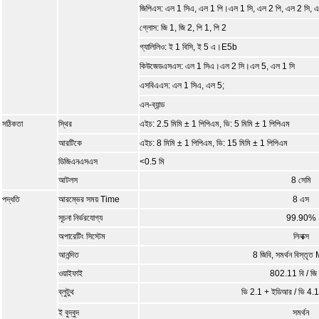
জিপিএস: এল 1 সিএ, এল 1 পি।এল 1 সি, এল 2 পি, এল 2 সি, 
গ্লোস: জি 1, জি 2, পি 1, পি 2
গ্যালিলিও: ই 1 বিসি, ই 5 এ।E5b
কিউজেডএসএস: এল 1 সিএ।এল 2 সি।এল 5, এল 1 সি
এসবিএএস: এল 1 সিএ, এল 5;
এল-ব্যান্ড
সঠিকতা
স্থির
এইচ: 2.5 মিমি ± 1 পিপিএম, ভি: 5 মিমি ± 1 পিপিএম
আরটিকে
এইচ: 8 মিমি ± 1 পিপিএম, ভি: 15 মিমি ± 1 পিপিএম
ডিজিএনএসএস
<0.5 মি
আটলস
8 সেমি
পদ্ধতি
আরম্ভের সময় Time
8 এস
সূচনা নির্ভরযোগ্য
99.90%
অপারেটিং সিস্টেম
লিনাক্স
আনন্দিত
8 জিবি, সমর্থন বিস্ত
ওয়াইফাই
802.11 বি / জি 
ব্লুটুথ
ভি 2.1 + ইডিআর / ভি 4.1 ড
ই বুদ্বুদ
সমর্থন