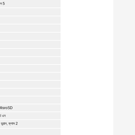
এল 5
ৃত MisroSD
/ এন
ুয়াল, ক্লাস 2