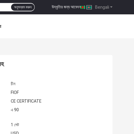
উদ্ধৃতির জন্য আবেদন
|
Bengali
অনুসন্ধান করুন
া
সহ
চীন
FIOF
CE CERTIFICATE
এ 90
1 সেট
USD