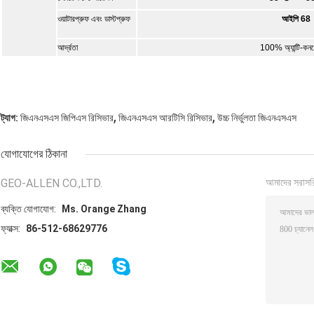
ওয়াটারপ্রুফ এবং ডাস্টপ্রুফ
আইপি 68
আর্দ্রতা
100% অ্যান্টি-কনড
,
,
ট্যাগ:
জিএনএসএস জিপিএস রিসিভার
জিএনএসএস আরটিসি রিসিভার
উচ্চ নির্ভুলতা জিএনএসএস
যোগাযোগের ঠিকানা
GEO-ALLEN CO.,LTD.
আমাদের সরাসর
ব্যক্তি যোগাযোগ:
Ms. Orange Zhang
ফ্যাক্স:
86-512-68629776