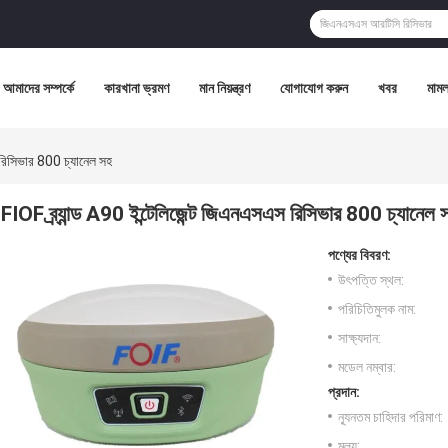
আমাদের সম্পর্কে
কারখানা ভ্রমণ
মান নিয়ন্ত্রণ
যোগাযোগ করুন
খবর
মামল
স রিসিভার 800 চ্যানেল সহ
FIOF ব্র্যান্ড A90 ইন্টেলিজেন্ট জিএনএসএস রিসিভার 800 চ্যানেল 
পণ্যের বিবরণ:
উৎপত্তি স্থল:
পরিচিতিমুলক নাম:
সাক্ষ্যদান:
মডেল নম্বার:
প্রদান:
ন্যূনতম চাহিদার পরিমাণ:
মূল্য: