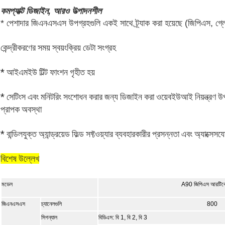
কমপ্যাক্ট ডিজাইন, আরও উত্পাদনশীল
* পেশাদার জিএনএসএস উপগ্রহগুলি একই সাথে ট্র্যাক করা হয়েছে (জিপিএস, গ্ল
কেন্দ্রীকরণের সময় স্বয়ংক্রিয় ডেটা সংগ্রহ
* আইএমইউ টিল্ট ফাংশন গৃহীত হয়
* সেটিংস এবং মনিটরিং সংশোধন করার জন্য ডিজাইন করা ওয়েবইউআই নিয়ন্ত্রণ উ
প্রাপক অবস্থা
* বান্ডিলযুক্ত অ্যান্ড্রয়েড ফিল্ড সফ্টওয়্যার ব্যবহারকারীর প্রসন্নতা এবং অ্যাক্সে
বিশেষ উল্লেখ
মডেল
A90 জিপিএস আরটিকে
জিএনএসএস
চ্যানেলগুলি
800
সিগন্যাল
বিডিএস: বি 1, বি 2, বি 3