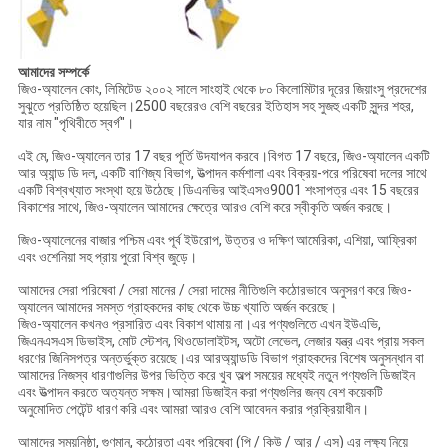
আমাদের সম্পর্কে
জিও-অ্যালেন কোং, লিমিটেড ২০০২ সালে সাংহাই থেকে ৮০ কিলোমিটার দূরের জিয়াংসু প্রদেশের
সুঝুতে প্রতিষ্ঠিত হয়েছিল।2500 বছরেরও বেশি বছরের ইতিহাস সহ সুজহু একটি সুন্দর শহর,
যার নাম "পৃথিবীতে স্বর্গ"।
এই মে, জিও-অ্যালেন তার 17 বছর পূর্তি উদযাপন করবে।বিগত 17 বছরে, জিও-অ্যালেন একটি
আর অ্যান্ড ডি দল, একটি বাণিজ্য বিভাগ, উত্পাদন কর্মশালা এবং বিক্রয়-পরে পরিষেবা দলের সাথে
একটি বিশ্বখ্যাত সংস্থা হয়ে উঠেছে।ডিএনভির আইএসও9001 শংসাপত্র এবং 15 বছরের
বিকাশের সাথে, জিও-অ্যালেন আমাদের ক্ষেত্রে আরও বেশি করে স্বীকৃতি অর্জন করছে।
জিও-অ্যালেনের বাজার পশ্চিম এবং পূর্ব ইউরোপ, উত্তর ও দক্ষিণ আমেরিকা, এশিয়া, আফ্রিকা
এবং ওশেনিয়া সহ প্রায় পুরো বিশ্ব জুড়ে।
আমাদের সেরা পরিষেবা / সেরা মানের / সেরা দামের নীতিগুলি কঠোরভাবে অনুসরণ করে জিও-
অ্যালেন আমাদের সমস্ত গ্রাহকদের কাছ থেকে উচ্চ খ্যাতি অর্জন করেছে।
জিও-অ্যালেন কখনও প্রসারিত এবং বিকাশ থামায় না।এর পণ্যগুলিতে এখন ইউএভি,
জিএনএসএস ডিভাইস, মোট স্টেশন, থিওডোলাইটস, অটো লেভেল, লেজার যন্ত্র এবং প্রায় সকল
ধরণের জিনিসপত্র অন্তর্ভুক্ত রয়েছে।এর আরঅ্যান্ডডি বিভাগ গ্রাহকদের বিশেষ অনুসন্ধান বা
আমাদের নিজস্ব ধারণাগুলির উপর ভিত্তি করে খুব অল্প সময়ের মধ্যেই নতুন পণ্যগুলি ডিজাইন
এবং উত্পাদন করতে অত্যন্ত সক্ষম।আমরা ডিজাইন করা পণ্যগুলির জন্য বেশ কয়েকটি
অনুমোদিত পেটেন্ট ধারণ করি এবং আমরা আরও বেশি আবেদন করার প্রক্রিয়াধীন।
আমাদের সময়নিষ্ঠা, গুণমান, কঠোরতা এবং পরিষেবা (পি / কিউ / আর / এস) এর লক্ষ্য নিয়ে