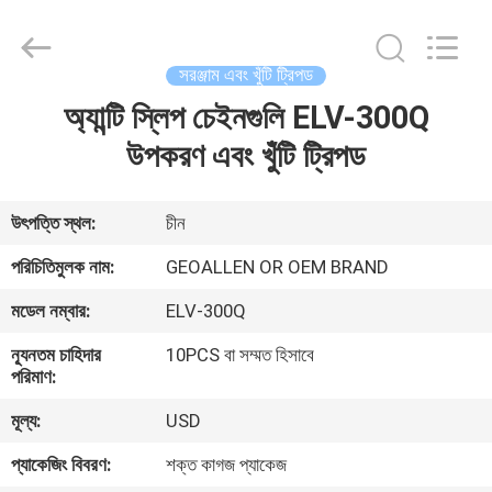
2025
GEO-
ALLEN
CO.,LTD..
All
সরঞ্জাম এবং খুঁটি ট্রিপড
Rights
Reserved.
অ্যান্টি স্লিপ চেইনগুলি ELV-300Q
বাড়ি
উপকরণ এবং খুঁটি ট্রিপড
পণ্য
উৎপত্তি স্থল:
চীন
আমাদের
পরিচিতিমুলক নাম:
GEOALLEN OR OEM BRAND
সম্পর্কে
মডেল নম্বার:
ELV-300Q
ন্যূনতম চাহিদার
10PCS বা সম্মত হিসাবে
কারখানা
পরিমাণ:
ভ্রমণ
মূল্য:
USD
প্যাকেজিং বিবরণ:
শক্ত কাগজ প্যাকেজ
মান