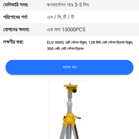
ডেলিভারি সময়:
কনফার্মেশন পরে 3-5 দিন
নিয়ন্ত্রণ
পরিশোধের শর্ত:
এল / সি, টি / টি
যোগাযোগ
যোগানের ক্ষমতা:
এক মাস 10000PCS
করুন
লক্ষণীয় করা:
,
,
ELV-300Q মোট স্টেশন স্ট্যান্ড
128 মিমি মোট স্টেশন ত্রিপড স্ট্যান্ড
300 সেমি মোট স্টেশন ত্রিপড
খবর
ভালো দাম
মামলা
সাইট
ম্যাপ
PRIVACY