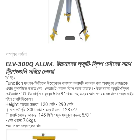
POLICY
পণ্যের বর্ণনা
ELV-300Q ALUM. উচ্চমানের অ্যান্টি-স্লিপ চেইনের সাথে
ট্রিপডগুলি সরিয়ে দেওয়া
বৈশিষ্ট্য:
Function ফাংশন-ভিত্তিক উত্তোলন ব্যবস্থা কলামটি আনলক করা অবস্থায় লেজারকে
এয়ার কুশনটিতে নামতে দেয়।লেজারটি কোমল স্টপে আনা হয়েছে।• উচ্চ মানের অ্যান্টি-স্লিপ
চেইনগুলি • বিল্ট-ইন সার্কুলার বুদ্বুদ 5 5/8 "থ্রেড সহ যন্ত্রের আরামদায়ক সংযোগের জন্য সাইড
হুইল স্পেসিফিকেশন:
Height কাজের উচ্চতা: 120 সেমি - 290 সেমি
। সর্বোচ্চদৈর্ঘ্য: 300 সেমি • বন্ধ উচ্চতা: 128 সেমি
T ফ্ল্যাট হেডের আকার: 145 মিমি • স্ক্রু সংযুক্ত করুন: 5/8 ''
• নেট ওজন: 7.6kgs
For বিকল্প জন্য দ্রুত বাতা