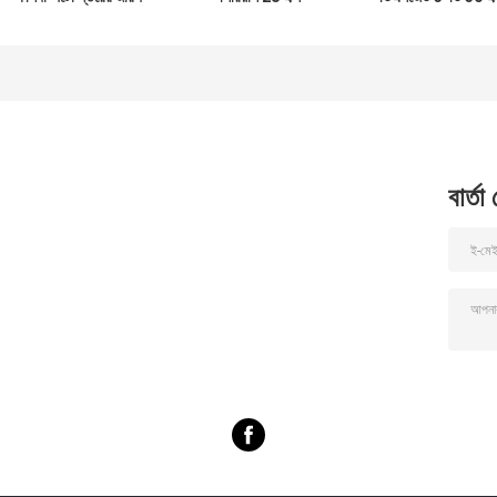
সরঞ্জাম
স্বয়ংক্রিয় স্তর মেশিন
অটো লেভেল জরিপ
যন্ত্রপাতি
বার্তা