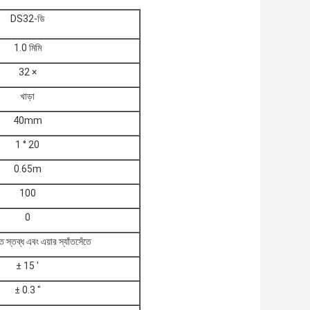
DS32-ডি
1.0 মিমি
32 ×
খাড়া
40mm
1 ° 20
0.65m
100
0
্ত স্তব্ধ এবং এয়ার স্যাঁতসেঁতে
± 15 '
± 0.3 "