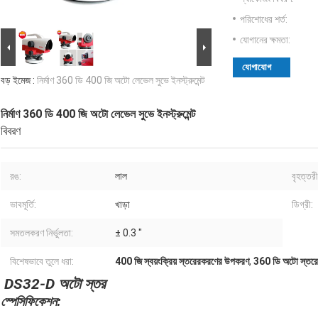
পরিশোধের শর্ত:
যোগানের ক্ষমতা:
যোগাযোগ
বড় ইমেজ :
নির্মাণ 360 ডি 400 জি অটো লেভেল সুভে ইনস্ট্রুমেন্ট
নির্মাণ 360 ডি 400 জি অটো লেভেল সুভে ইনস্ট্রুমেন্ট
বিবরণ
রঙ:
লাল
বৃহত্তর
ভাবমূর্তি:
খাড়া
ডিগ্রী:
সমতলকরণ নির্ভুলতা:
± 0.3 "
বিশেষভাবে তুলে ধরা:
400 জি স্বয়ংক্রিয় স্তরেরকরণের উপকরণ
,
360 ডি অটো স্তরের 
DS32-D অটো স্তর
স্পেসিফিকেশন: