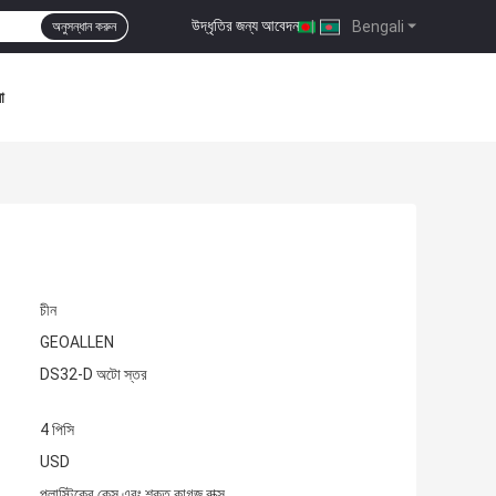
উদ্ধৃতির জন্য আবেদন
|
Bengali
অনুসন্ধান করুন
া
চীন
GEOALLEN
DS32-D অটো স্তর
4 পিসি
USD
প্লাস্টিকের কেস এবং শক্ত কাগজ বাক্স