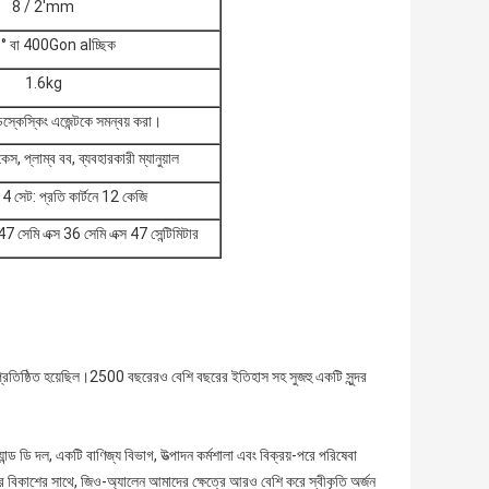
8 / 2'mm
° বা 400Gon alচ্ছিক
1.6kg
ডেস্কেস্কিং এজেন্টকে সমন্বয় করা।
কেস, প্লাম্ব বব, ব্যবহারকারী ম্যানুয়াল
ে 4 সেট: প্রতি কার্টনে 12 কেজি
 সেমি এক্স 36 সেমি এক্স 47 সেন্টিমিটার
প্রতিষ্ঠিত হয়েছিল।2500 বছরেরও বেশি বছরের ইতিহাস সহ সুজহু একটি সুন্দর
ডি দল, একটি বাণিজ্য বিভাগ, উত্পাদন কর্মশালা এবং বিক্রয়-পরে পরিষেবা
কাশের সাথে, জিও-অ্যালেন আমাদের ক্ষেত্রে আরও বেশি করে স্বীকৃতি অর্জন