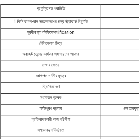
প্রযুক্তিগত পরামিতি
1 কিমি ডাবল-রান সমতলকরণের জন্য স্ট্যান্ডার্ড বিচ্যুতি
দূরবীণ ম্যাগনিফিকেশন ification
টেলিস্কোপ চিত্র
অবজেক্ট লেন্সের কার্যকর অ্যাপারচার আকার
দেখার ক্ষেত্র
সংক্ষিপ্ত দর্শনীয় দূরত্ব
স্ট্যাডিয়া গুণ
সংযোজন ধ্রুবক
ক্ষতিপূরণ প্রকার
এক্স তারযুক
প্রতিপাদনকারী কাজ পরিসীমা
সমতলকরণ নির্ভুলতা