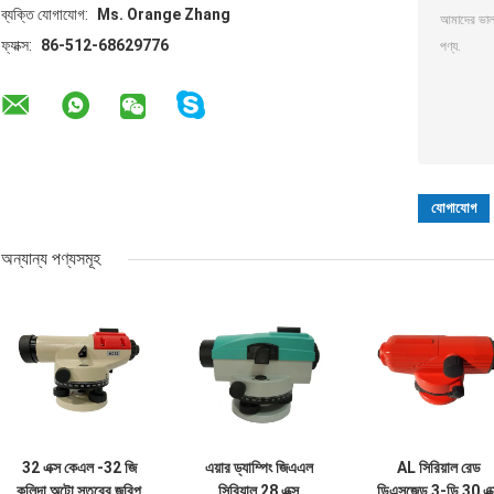
ব্যক্তি যোগাযোগ:
Ms. Orange Zhang
ফ্যাক্স:
86-512-68629776
অন্যান্য পণ্যসমূহ
32 এক্স কেএল -32 জি
এয়ার ড্যাম্পিং জিএএল
AL সিরিয়াল রেড
কলিদা অটো স্তরের জরিপ
সিরিয়াল 28 এক্স
ডিএসজেড 3-ডি 30 এক্