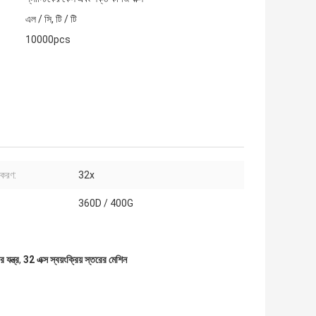
এল / সি, টি / টি
10000pcs
ীকরণ:
32x
360D / 400G
যন্ত্র
,
32 এক্স স্বয়ংক্রিয় স্তরের মেশিন