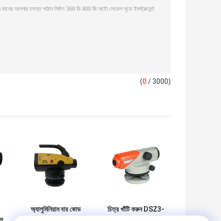
(
0
/ 3000)
অ্যালুমিনিয়াম বার কোড
চিত্র খাঁটি করুন DSZ3-
স
স্টাফ DL202 ডিজিটাল
32A 32X অটো স্তরের