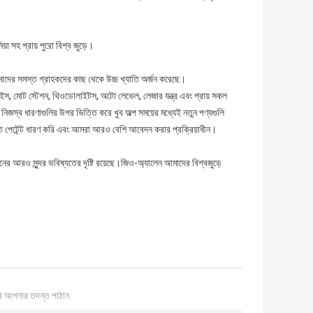
া সহ প্রায় পুরো বিশ্ব জুড়ে।
াদের সমস্ত গ্রাহকদের কাছ থেকে উচ্চ খ্যাতি অর্জন করেছে।
, মোট স্টেশন, থিওডোলাইটস, অটো লেভেল, লেজার যন্ত্র এবং প্রায় সকল
িজস্ব ধারণাগুলির উপর ভিত্তি করে খুব অল্প সময়ের মধ্যেই নতুন পণ্যগুলি
ত পেটেন্ট ধারণ করি এবং আমরা আরও বেশি আবেদন করার প্রক্রিয়াধীন।
ের আরও সুন্দর ভবিষ্যতের দৃষ্টি রয়েছে।জিও-অ্যালেন আমাদের বিশ্বজুড়ে
ি আপনার তদন্ত পাঠান