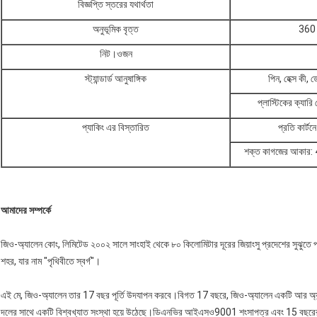
বিজ্ঞপ্তি স্তরের যথার্থতা
অনুভূমিক বৃত্ত
360 
নিট।ওজন
স্ট্যান্ডার্ড আনুষাঙ্গিক
পিন, হেক্স কী, 
প্লাস্টিকের ক্যারি 
প্যাকিং এর বিস্তারিত
প্রতি কার্টন
শক্ত কাগজের আকার: 47
আমাদের সম্পর্কে
জিও-অ্যালেন কোং, লিমিটেড ২০০২ সালে সাংহাই থেকে ৮০ কিলোমিটার দূরের জিয়াংসু প্রদেশের সুঝুতে 
শহর, যার নাম "পৃথিবীতে স্বর্গ"।
এই মে, জিও-অ্যালেন তার 17 বছর পূর্তি উদযাপন করবে।বিগত 17 বছরে, জিও-অ্যালেন একটি আর অ্যান্ড 
দলের সাথে একটি বিশ্বখ্যাত সংস্থা হয়ে উঠেছে।ডিএনভির আইএসও9001 শংসাপত্র এবং 15 বছরের বি