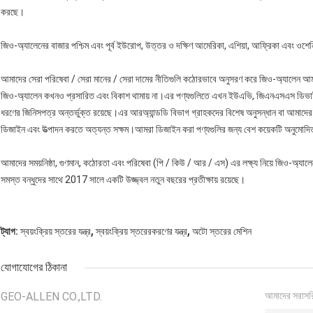
করছে।
জিও-অ্যালেনের বাজার পশ্চিম এবং পূর্ব ইউরোপ, উত্তর ও দক্ষিণ আমেরিকা, এশিয়া, আফ্রিকা এবং ওশেনিয়
আমাদের সেরা পরিষেবা / সেরা মানের / সেরা দামের নীতিগুলি কঠোরভাবে অনুসরণ করে জিও-অ্যালেন আম
জিও-অ্যালেন কখনও প্রসারিত এবং বিকাশ থামায় না।এর পণ্যগুলিতে এখন ইউএভি, জিএনএসএস ডিভাইস
ধরণের জিনিসপত্র অন্তর্ভুক্ত রয়েছে।এর আরঅ্যান্ডডি বিভাগ গ্রাহকদের বিশেষ অনুসন্ধান বা আমাদের ন
ডিজাইন এবং উত্পাদন করতে অত্যন্ত সক্ষম।আমরা ডিজাইন করা পণ্যগুলির জন্য বেশ কয়েকটি অনুমোদি
আমাদের সময়নিষ্ঠা, গুণমান, কঠোরতা এবং পরিষেবা (পি / কিউ / আর / এস) এর লক্ষ্য নিয়ে জিও-অ্যালেন
সমস্ত বন্ধুদের সাথে 2017 সালে একটি উজ্জ্বল নতুন বছরের প্রতীক্ষায় রয়েছে।
,
,
ট্যাগ:
স্বয়ংক্রিয় স্তরের যন্ত্র
স্বয়ংক্রিয় স্তরেরকরণের যন্ত্র
অটো স্তরের মেশিন
যোগাযোগের ঠিকানা
GEO-ALLEN CO.,LTD.
আমাদের সরাসর