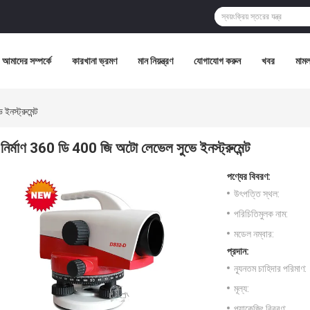
আমাদের সম্পর্কে
কারখানা ভ্রমণ
মান নিয়ন্ত্রণ
যোগাযোগ করুন
খবর
মামল
নস্ট্রুমেন্ট
নির্মাণ 360 ডি 400 জি অটো লেভেল সুভে ইনস্ট্রুমেন্ট
পণ্যের বিবরণ:
উৎপত্তি স্থল:
পরিচিতিমুলক নাম:
মডেল নম্বার:
প্রদান:
ন্যূনতম চাহিদার পরিমাণ:
মূল্য:
প্যাকেজিং বিবরণ: