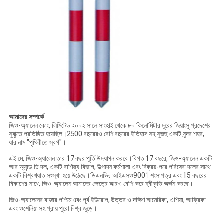
আমাদের সম্পর্কে
জিও-অ্যালেন কোং, লিমিটেড ২০০২ সালে সাংহাই থেকে ৮০ কিলোমিটার দূরের জিয়াংসু প্রদেশের
সুঝুতে প্রতিষ্ঠিত হয়েছিল।2500 বছরেরও বেশি বছরের ইতিহাস সহ সুজহু একটি সুন্দর শহর,
যার নাম "পৃথিবীতে স্বর্গ"।
এই মে, জিও-অ্যালেন তার 17 বছর পূর্তি উদযাপন করবে।বিগত 17 বছরে, জিও-অ্যালেন একটি
আর অ্যান্ড ডি দল, একটি বাণিজ্য বিভাগ, উত্পাদন কর্মশালা এবং বিক্রয়-পরে পরিষেবা দলের সাথে
একটি বিশ্বখ্যাত সংস্থা হয়ে উঠেছে।ডিএনভির আইএসও9001 শংসাপত্র এবং 15 বছরের
বিকাশের সাথে, জিও-অ্যালেন আমাদের ক্ষেত্রে আরও বেশি করে স্বীকৃতি অর্জন করছে।
জিও-অ্যালেনের বাজার পশ্চিম এবং পূর্ব ইউরোপ, উত্তর ও দক্ষিণ আমেরিকা, এশিয়া, আফ্রিকা
এবং ওশেনিয়া সহ প্রায় পুরো বিশ্ব জুড়ে।