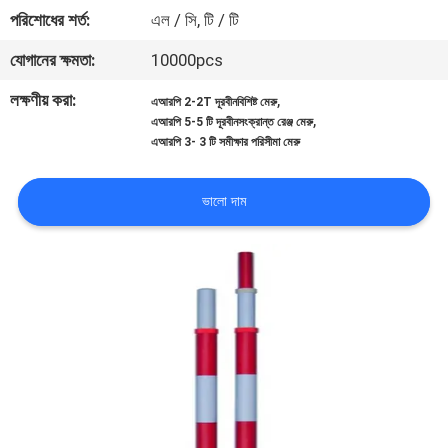
নিয়ন্ত্রণ
পরিশোধের শর্ত:
এল / সি, টি / টি
যোগানের ক্ষমতা:
10000pcs
যোগাযোগ
লক্ষণীয় করা:
,
এআরপি 2-2T দূরবীনবিশিষ্ট মেরু
করুন
,
এআরপি 5-5 টি দূরবীনসংক্রান্ত রেঞ্জ মেরু
এআরপি 3- 3 টি সমীক্ষার পরিসীমা মেরু
খবর
ভালো দাম
মামলা
সাইট
ম্যাপ
PRIVACY