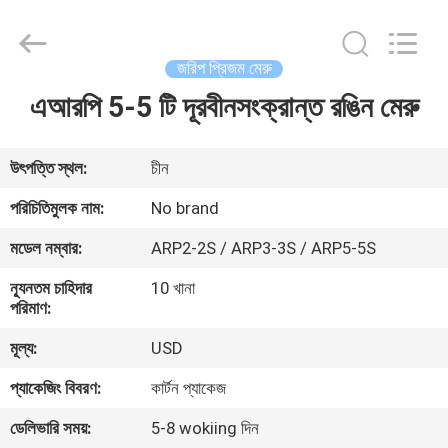
2025
GEO-
ALLEN
CO.,LTD..
All
জরিপ প্রিজম মেরু
Rights
Reserved.
এআরপি 5-5 টি দূরবীনসংক্রান্ত রঙিন মেরু
বাড়ি
পণ্য
উৎপত্তি স্থল:
চীন
পরিচিতিমুলক নাম:
No brand
আমাদের
মডেল নম্বার:
ARP2-2S / ARP3-3S / ARP5-5S
সম্পর্কে
ন্যূনতম চাহিদার
10 খানা
পরিমাণ:
কারখানা
মূল্য:
USD
ভ্রমণ
প্যাকেজিং বিবরণ:
কার্টন প্যাকেজ
ডেলিভারি সময়:
5-8 wokiing দিন
মান