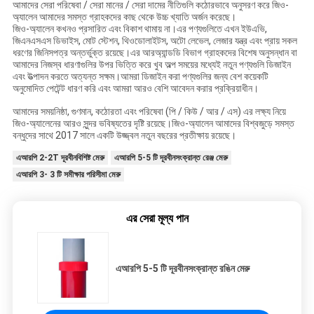
আমাদের সেরা পরিষেবা / সেরা মানের / সেরা দামের নীতিগুলি কঠোরভাবে অনুসরণ করে জিও-
অ্যালেন আমাদের সমস্ত গ্রাহকদের কাছ থেকে উচ্চ খ্যাতি অর্জন করেছে।
জিও-অ্যালেন কখনও প্রসারিত এবং বিকাশ থামায় না।এর পণ্যগুলিতে এখন ইউএভি,
জিএনএসএস ডিভাইস, মোট স্টেশন, থিওডোলাইটস, অটো লেভেল, লেজার যন্ত্র এবং প্রায় সকল
ধরণের জিনিসপত্র অন্তর্ভুক্ত রয়েছে।এর আরঅ্যান্ডডি বিভাগ গ্রাহকদের বিশেষ অনুসন্ধান বা
আমাদের নিজস্ব ধারণাগুলির উপর ভিত্তি করে খুব অল্প সময়ের মধ্যেই নতুন পণ্যগুলি ডিজাইন
এবং উত্পাদন করতে অত্যন্ত সক্ষম।আমরা ডিজাইন করা পণ্যগুলির জন্য বেশ কয়েকটি
অনুমোদিত পেটেন্ট ধারণ করি এবং আমরা আরও বেশি আবেদন করার প্রক্রিয়াধীন।
আমাদের সময়নিষ্ঠা, গুণমান, কঠোরতা এবং পরিষেবা (পি / কিউ / আর / এস) এর লক্ষ্য নিয়ে
জিও-অ্যালেনের আরও সুন্দর ভবিষ্যতের দৃষ্টি রয়েছে।জিও-অ্যালেন আমাদের বিশ্বজুড়ে সমস্ত
বন্ধুদের সাথে 2017 সালে একটি উজ্জ্বল নতুন বছরের প্রতীক্ষায় রয়েছে।
এআরপি 2-2T দূরবীনবিশিষ্ট মেরু
এআরপি 5-5 টি দূরবীনসংক্রান্ত রেঞ্জ মেরু
এআরপি 3- 3 টি সমীক্ষার পরিসীমা মেরু
এর সেরা মূল্য পান
এআরপি 5-5 টি দূরবীনসংক্রান্ত রঙিন মেরু