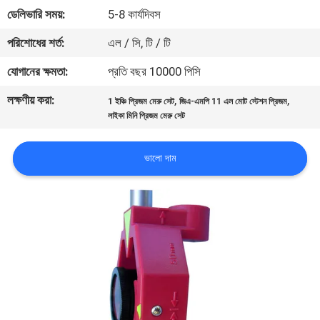
নিয়ন্ত্রণ
ডেলিভারি সময়:
5-8 কার্যদিবস
পরিশোধের শর্ত:
এল / সি, টি / টি
যোগাযোগ
যোগানের ক্ষমতা:
প্রতি বছর 10000 পিসি
করুন
লক্ষণীয় করা:
,
,
1 ইঞ্চি প্রিজম মেরু সেট
জিএ-এমপি 11 এল মোট স্টেশন প্রিজম
লাইকা মিনি প্রিজম মেরু সেট
খবর
ভালো দাম
মামলা
সাইট
ম্যাপ
PRIVACY