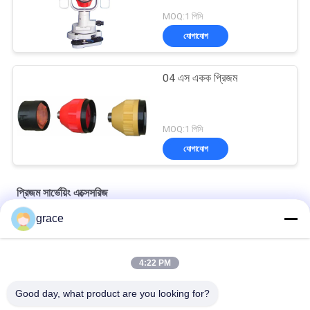
MOQ:1 পিসি
যোগাযোগ
04 এস একক প্রিজম
MOQ:1 পিসি
যোগাযোগ
প্রিজম সার্ভেয়িং এক্সেসরিজ
grace
30 মিমি মিনি 360 ডি প্রিজম সার্ভেয়িং আনুষাঙ্গিক
রাস্তা নির্মাণ 64 মিমি প্রিজম সার্ভেয়িং ইনস্ট্রুমেন্ট
4:22 PM
মাল্টি রিফ্লেকটিং পেপারস RP60 প্রিজম সার্ভেয়িং আনুষাঙ্গিক
Good day, what product are you looking for?