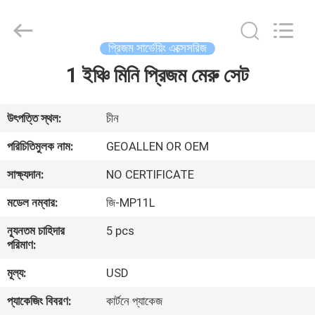
2025
GEO-
ALLEN
CO.,LTD..
All
প্রিজম সার্ভেয়িং এক্সেসরিজ
Rights
Reserved.
1 ইঞ্চি মিনি প্রিজম মেরু সেট
বাড়ি
পণ্য
উৎপত্তি স্থল:
চীন
পরিচিতিমুলক নাম:
GEOALLEN OR OEM
আমাদের
সাক্ষ্যদান:
NO CERTIFICATE
সম্পর্কে
মডেল নম্বার:
জি-MP11L
ন্যূনতম চাহিদার
5 pcs
কারখানা
পরিমাণ:
ভ্রমণ
মূল্য:
USD
প্যাকেজিং বিবরণ:
কার্টনে প্যাকেজ
মান